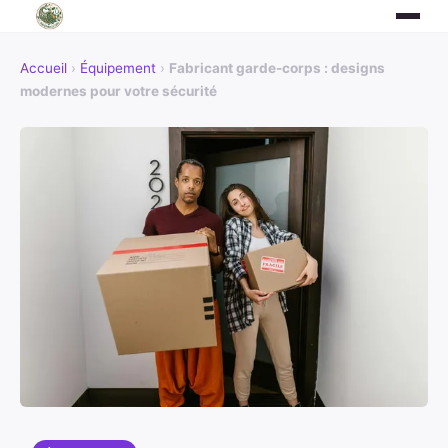
Accueil
›
Équipement
›
Fabricant garde-corps : designs
modernes pour votre sécurité